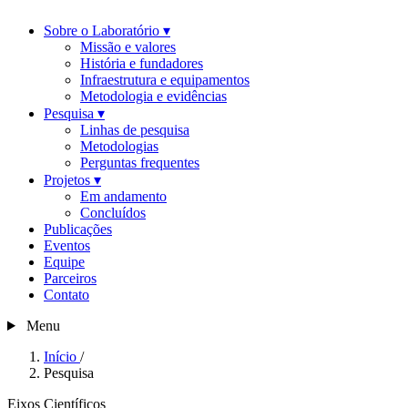
Sobre o Laboratório
▾
Missão e valores
História e fundadores
Infraestrutura e equipamentos
Metodologia e evidências
Pesquisa
▾
Linhas de pesquisa
Metodologias
Perguntas frequentes
Projetos
▾
Em andamento
Concluídos
Publicações
Eventos
Equipe
Parceiros
Contato
Menu
Início
/
Pesquisa
Eixos Científicos