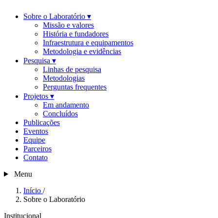
Sobre o Laboratório
▾
Missão e valores
História e fundadores
Infraestrutura e equipamentos
Metodologia e evidências
Pesquisa
▾
Linhas de pesquisa
Metodologias
Perguntas frequentes
Projetos
▾
Em andamento
Concluídos
Publicações
Eventos
Equipe
Parceiros
Contato
Menu
Início
/
Sobre o Laboratório
Institucional