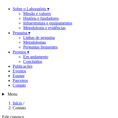
Sobre o Laboratório
▾
Missão e valores
História e fundadores
Infraestrutura e equipamentos
Metodologia e evidências
Pesquisa
▾
Linhas de pesquisa
Metodologias
Perguntas frequentes
Projetos
▾
Em andamento
Concluídos
Publicações
Eventos
Equipe
Parceiros
Contato
Menu
Início
/
Contato
Fale conosco